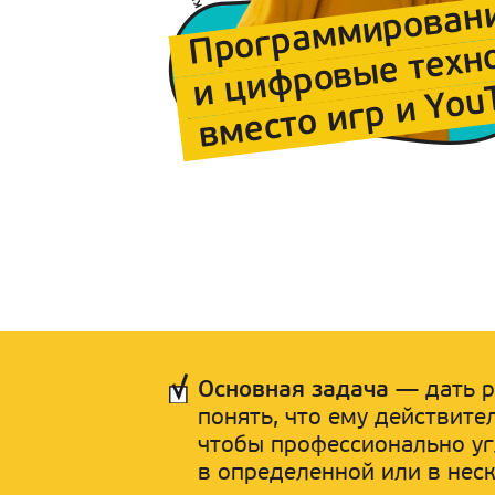
Программирован
и цифровые техн
вместо игр и You
Основная задача
— дать р
понять, что ему действите
чтобы профессионально уг
в определенной или в нес