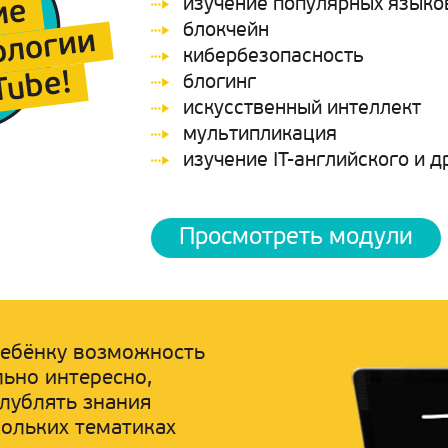
изучение популярных язык
ие
блокчейн
ологии
кибербезопасность
Tube!
блогинг
иcкусственный интеллект
мультипликация
изучение IT-английского и д
Просмотреть модули
ебёнку возможность
льно интересно,
лублять знания
кольких тематиках