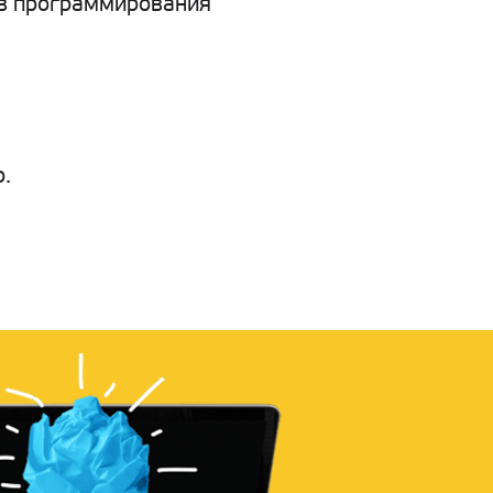
ов программирования
р.