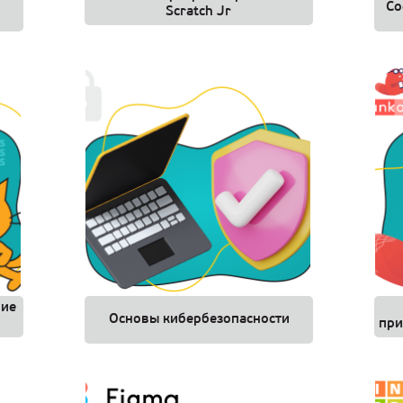
Co
Scratch Jr
ние
Основы кибербезопасности
при