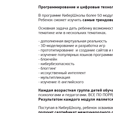
Программирование и цифровые техноло
В программе КиберШколы более 50 модул
Ребенок сможет изучить
самые трендовы
Основная задача дать ребенку возможност
тематике или в нескольких тематиках.
- дополненная виртуальная реальность
- 3D-моделирование и разработка игр
- прототипирование и создание сайтов 
- изучение популярных языков программ
- блокчейн
- кибербезопасность
- блоггинг
- исcкуственный интеллект
- мультипликация
- изучение it-английского
Каждая возрастная группа детей обуч
психологами и педагогами. ВСЕ ПО ПОРЯ
Результатом каждого модуля является
Поступая в КиберШколу, ребенок осваивае
получит сертификат международного 