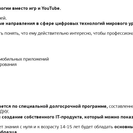
гии вместо игр и YouTube.
ей.
е направления в сфере цифровых технологий мирового у
ь понять, что ему действительно интересно, чтобы профессион
и мобильных приложений
ирования
ается по специальной долгосрочной программе,
составленно
ДКУ.
 создание собственного IT-продукта, который можно пока
т знания с нуля и к возрасту 14-15 лет будет обладать
основны
образца.