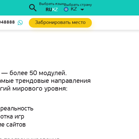
Выбрать язык
Выбрать страну
KZ
RU
KZ
Забронировать место
048888
— более 50 модулей.
самые трендовые направления
гий мирового уровня:
 реальность
отка игр
ие сайтов