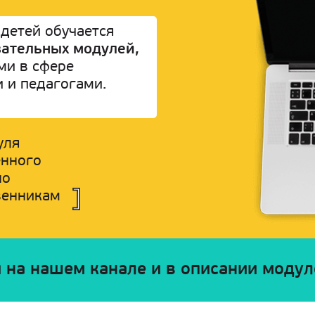
детей обучается
вательных модулей,
ми в сфере
и и педагогами.
уля
енного
но
венникам
 на нашем канале и в описании модуле