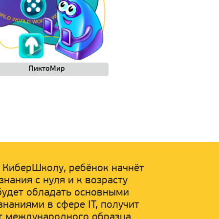
ПиктоМир
в КиберШколу, ребёнок начнёт
знания с нуля и к возрасту
 будет обладать основными
наниями в сфере IT, получит
т международного образца