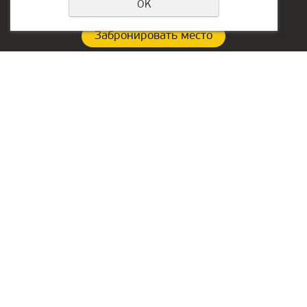
OK
Забронировать место
Политика конфиденциальности
Контакты:
Офис в ОАЭ:
87767048888
Lake Tower, Mazaya
Business Center AA1, floor
astana@kiber-one.com
36
Локации в Астане
Dubai, Jumeirah
Офис в РФ:
г. Екатеринбург,
ул. Сакко и Ванцетти, 64,
оф.301
График работы
10.00 – 18.00
ежедневно