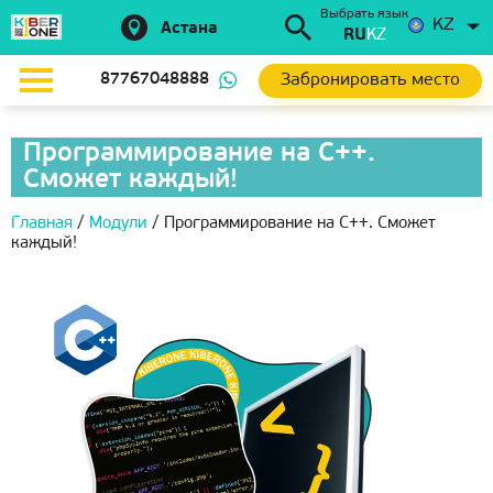
Выбрать язык
KZ
Астана
RU
KZ
Забронировать место
87767048888
Программирование на С++.
Сможет каждый!
Главная
/
Модули
/
Программирование на С++. Сможет
каждый!