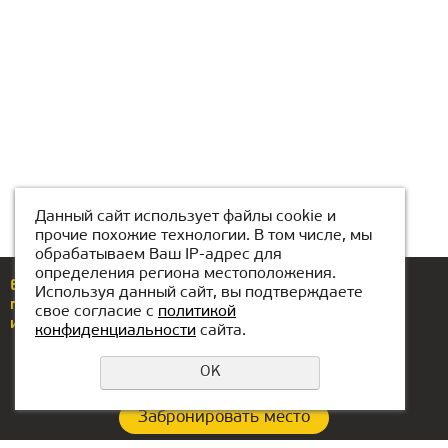
Данный сайт использует файлы cookie и
прочие похожие технологии. В том числе, мы
обрабатываем Ваш IP-адрес для
определения региона местоположения.
Еcли у вас возникли вопросы или предложения,
Используя данный сайт, вы подтверждаете
позвоните по номеру
8 (776) 704-88-88
свое согласие с
политикой
или напишите нам
astana@kiber-one.com
конфиденциальности
сайта.
OK
Забронировать место