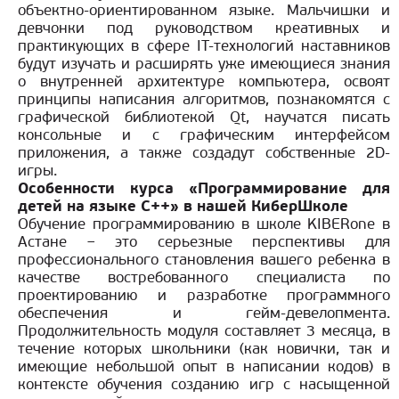
объектно-ориентированном языке. Мальчишки и
девчонки под руководством креативных и
практикующих в сфере IT-технологий наставников
будут изучать и расширять уже имеющиеся знания
о внутренней архитектуре компьютера, освоят
принципы написания алгоритмов, познакомятся с
графической библиотекой Qt, научатся писать
консольные и с графическим интерфейсом
приложения, а также создадут собственные 2D-
игры.
Особенности курса «Программирование для
детей на языке С++» в нашей КиберШколе
Обучение программированию в школе KIBERone в
Астане
– это серьезные перспективы для
профессионального становления вашего ребенка в
качестве востребованного специалиста по
проектированию и разработке программного
обеспечения и гейм-девелопмента.
Продолжительность модуля составляет 3 месяца, в
течение которых школьники (как новички, так и
имеющие небольшой опыт в написании кодов) в
контексте обучения созданию игр с насыщенной