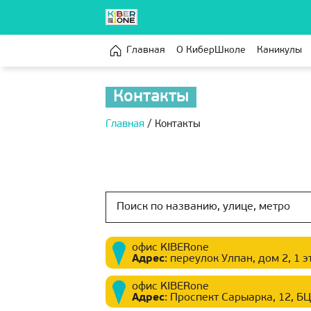
Главная
О КиберШколе
Каникулы
Контакты
Главная
/
Контакты
офис KIBERone
Адрес
:
переулок Улпан, дом 2, 1 
офис KIBERone
Адрес
:
Проспект Сарыарка, 12, БЦ 