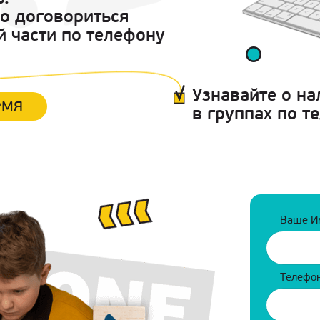
но договориться
й части по телефону
Узнавайте о н
емя
в группах по т
Ваше И
Телефо