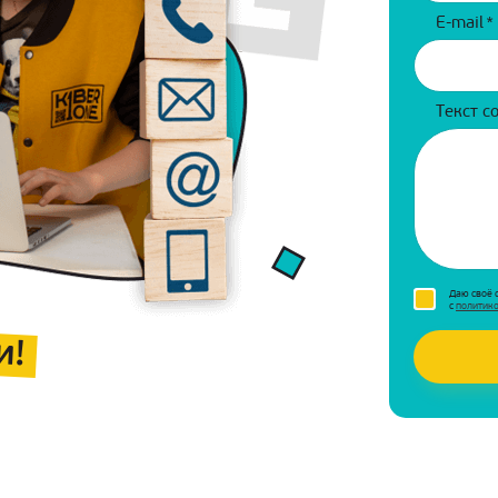
E-mail
*
Текст с
Даю своё 
с
политик
и!