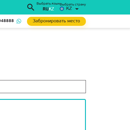
Выбрать язык
Выбрать страну
KZ
RU
KZ
Забронировать место
048888