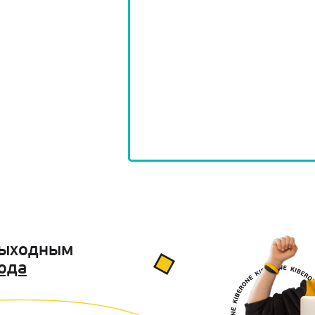
выходным
ода