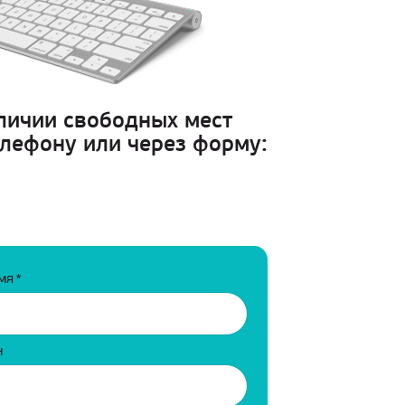
аличии свободных мест
елефону или через форму:
мя
*
н