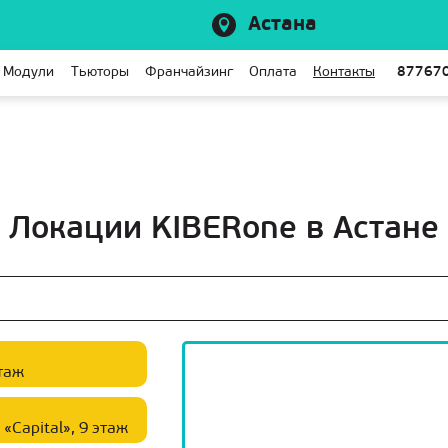
Астана
Модули
Тьюторы
Франчайзинг
Оплата
Контакты
87767
Локации KIBERone в Астане
этаж
«Capital», 9 этаж