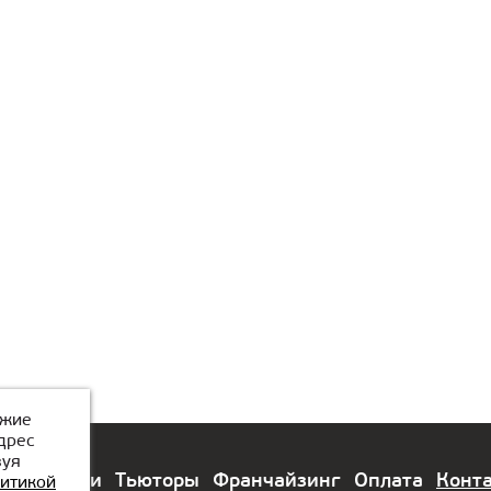
ожие
дрес
зуя
лы
Модули
Тьюторы
Франчайзинг
Оплата
Конт
итикой