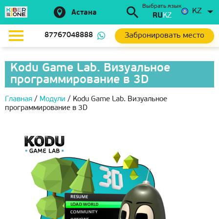
Выбрать язык
KZ
Астана
RU
KZ
Забронировать место
87767048888
Kodu Game Lab. Визуальное
программирование в 3D
Главная
/
Модули
/
Kodu Game Lab. Визуальное
программирование в 3D