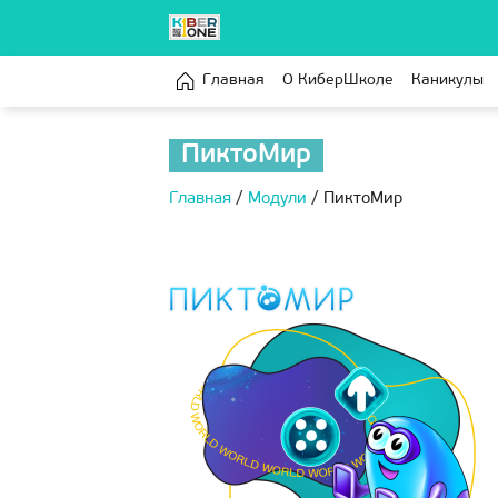
Главная
О КиберШколе
Каникулы
ПиктоМир
Главная
/
Модули
/
ПиктоМир