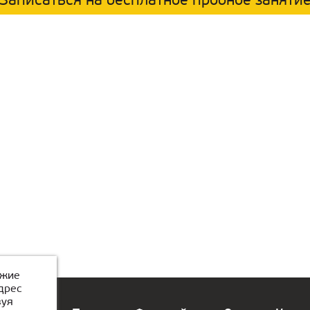
Записаться на бесплатное пробное заняти
ожие
дрес
зуя