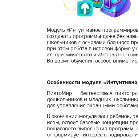
Модуль «Интуитивное программиро
создавать программы даже без навы
школьников с основами блочного пр
при этом ребята в игровой форме у
алгоритмического и абстрактного мы
Во время обучения особое внимание
Особенности модуля «Интуитивн
ПиктоМир — бестекстовая, пиктогр
дошкольников и младших школьников
для управления экранными роботам
К окончании модуля ваш ребенок, р
игры, освоит базовые концепции пр
пошагового выполнения программ. Э
он формирует интерес к кодировани