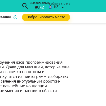
Выбрать язык
Выбрать страну
KZ
RU
KZ
Забронировать место
048888
зучения азов программирования
и. Даже для малышей, которые еще
ка окажется понятным и
научится из пиктограмм «собирать»
равления виртуальным роботом-
ит важнейшие концепции
е умения и навыки в области