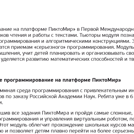
вание на платформе ПиктоМир» в Первой Международ
ков чтения и работы с текстами. Тьюторы модуля поз
ограммирования и алгоритмическими конструкциями. За
чатся приемам «серьезного» программирования. Модул
шления, учит детей планировать и организовывать сво
 уделяется развитию математических способностей и т
ое программирование на платформе ПиктоМир»
аммная среда программирования с привлекательным ин
 по заказу Российской Академии Наук. Ребята уже в 6
и.
ешив все задания ПиктоМира и пройдя самые сложные
ограммирования и управления виртуальным роботом, п
тот модуль облегчит прохождение школьных курсов ма
ю и позволяет детям плавно перейти на более серьезн