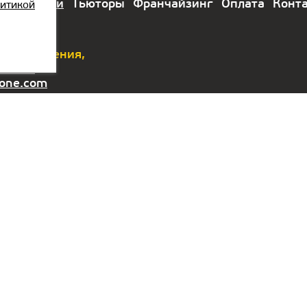
лы
Модули
Тьюторы
Франчайзинг
Оплата
Конт
итикой
 предложения,
-88-88
-one.com
ОАЭ:
Контакты:
График
работы
wer, Mazaya
87767048888
s Center AA1,
10.00 –
astana@kiber-
6
18.00
one.com
Jumeirah
ежедневно
Локации в
Астане