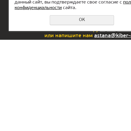
Главная
О КиберШколе
Канику
данный сайт, вы подтверждаете свое согласие с
пол
конфиденциальности
сайта.
OK
Еcли у вас возникли вопросы или
позвоните по номеру
8 (776) 704
или напишите нам
astana@kiber
Офис в РФ:
Офис в 
г. Екатеринбург,
Lake To
ул. Сакко и Ванцетти, 64,
Busines
оф.301
floor 3
Dubai, 