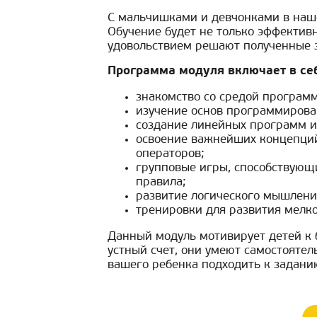
С мальчишками и девчонками в наш
Обучение будет не только эффективн
удовольствием решают полученные за
Программа модуля включает в се
знакомство со средой програм
изучение основ программирова
создание линейных программ и
освоение важнейших концепций 
операторов;
групповые игры, способствующи
правила;
развитие логического мышлени
тренировки для развития мелк
Данный модуль мотивирует детей к 
устный счет, они умеют самостоятел
вашего ребенка подходить к заданию