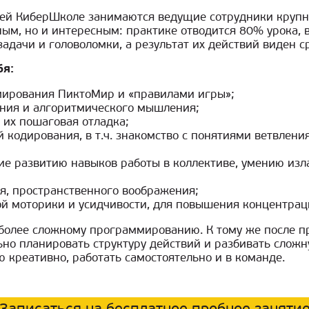
ей КиберШколе занимаются ведущие сотрудники крупны
ым, но и интересным: практике отводится 80% урока, в
дачи и головоломки, а результат их действий виден ср
бя:
мирования ПиктоМир и «правилами игры»;
ния и алгоритмического мышления;
 их пошаговая отладка;
кодирования, в т.ч. знакомство с понятиями ветвлени
е развитию навыков работы в коллективе, умению изл
я, пространственного воображения;
ой моторики и усидчивости, для повышения концентрац
более сложному программированию. К тому же после п
ьно планировать структуру действий и разбивать слож
 креативно, работать самостоятельно и в команде.