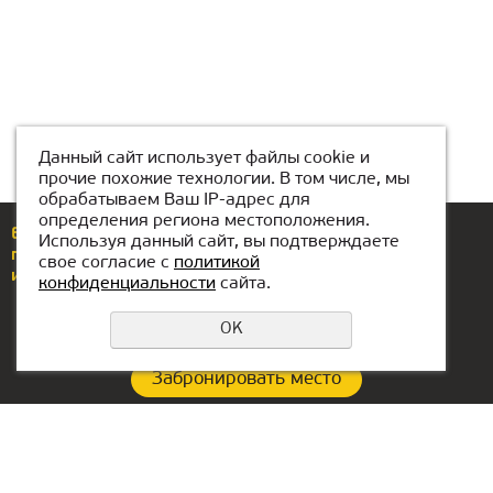
Данный сайт использует файлы cookie и
прочие похожие технологии. В том числе, мы
обрабатываем Ваш IP-адрес для
определения региона местоположения.
Еcли у вас возникли вопросы или предложения,
Используя данный сайт, вы подтверждаете
позвоните по номеру
8 (776) 704-88-88
свое согласие с
политикой
или напишите нам
astana@kiber-one.com
конфиденциальности
сайта.
OK
Забронировать место
Политика конфиденциальности
Контакты:
Офис в ОАЭ: