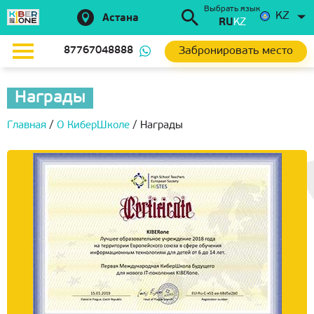
Выбрать язык
KZ
Астана
RU
KZ
Забронировать место
87767048888
Награды
Главная
/
О КиберШколе
/
Награды