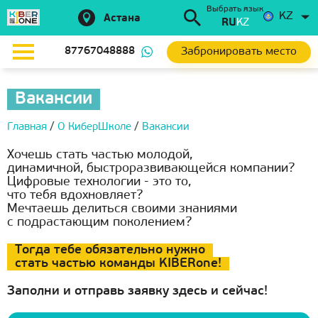
Выбрать язык
KZ
Астана
RU
KZ
Забронировать место
87767048888
Вакансии
Главная
/
О КиберШколе
/
Вакансии
Хочешь стать частью молодой,
динамичной, быстроразвивающейся компании?
Цифровые технологии - это то,
что тебя вдохновляет?
Мечтаешь делиться своими знаниями
с подрастающим поколением?
Тогда тебе обязательно нужно
стать частью команды KIBERone!
Заполни и отправь заявку здесь и сейчас!