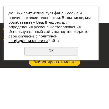
Данный сайт использует файлы cookie и
прочие похожие технологии. В том числе, мы
обрабатываем Ваш IP-адрес для
определения региона местоположения.
Еcли у вас возникли вопросы или предложения,
Используя данный сайт, вы подтверждаете
позвоните по номеру
8 (776) 704-88-88
свое согласие с
политикой
или напишите нам
astana@kiber-one.com
конфиденциальности
сайта.
OK
Забронировать место
Политика конфиденциальности
Контакты:
Офис в ОАЭ:
87767048888
Lake Tower, Mazaya
Business Center AA1, floor
astana@kiber-one.com
36
Локации в Астане
Dubai, Jumeirah