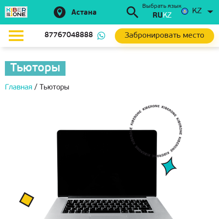
Выбрать язык
KZ
Астана
RU
KZ
Забронировать место
87767048888
Тьюторы
Главная
/
Тьюторы